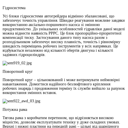
Гідросистема
Усі блоки гідросистеми автогрейдера відмінно збалансовані, що
забезпечує точність управління. Швидке реагування можливе завдяки
використанню аксіально-поршневого насоса зі змінною
продуктивністю. До унікальних особливостей гідравліки даної моделі
можна віднести наявність РРРС. Це блок пропорційно-пріоритетної
компенсації тиску. Застосування даного типу насоса разом з
розподільником забезпечує високу плавність, точність і рівномірну
швидкість переміщень робочих інструментів у всіх напрямках. Це
відбувається незалежно від кількості обертів двигуна і кількості
задіяних гідроциліндрів.
Поворотний круг
Поворотний круг – цільнокований і може витримувати неймовірні
навантаження. Домогтися надійного безлюфтового кріплення
робочих знарядь і продовження терміну їх служби вийшло за рахунок
використання змінних вставок.
Потужна рама
Тягова рама з коробчатим перетином, що відрізняється високою
міцністю, дозволяє експлуатувати техніку у дуже складних умовах.
Верхні і нижні пластини на передній рамі – цільні від шарнірного