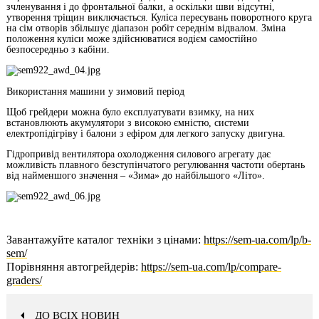
зчленування і до фронтальної балки, а оскільки шви відсутні,
утворення тріщин виключається. Куліса пересувань поворотного круга
на сім отворів збільшує діапазон робіт середнім відвалом. Зміна
положення куліси може здійснюватися водієм самостійно
безпосередньо з кабіни.
Використання машини у зимовий період
Щоб грейдери можна було експлуатувати взимку, на них
встановлюють акумулятори з високою ємністю, системи
електропідігріву і балони з ефіром для легкого запуску двигуна.
Гідропривід вентилятора охолодження силового агрегату дає
можливість плавного безступінчатого регулювання частоти обертань
від найменшого значення – «Зима» до найбільшого «Літо».
Завантажуйте каталог техніки з цінами:
https://sem-ua.com/lp/b-
sem/
Порівняння автогрейдерів:
https://sem-ua.com/lp/compare-
graders/
ДО ВСІХ НОВИН