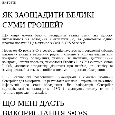
ЯК ЗАОЩАДИТИ ВЕЛИКІ
СУМИ ГРОШЕЙ?
Що якщо можна було б заощадити великі суми, які щороку
витрачаються на володіння і експлуатацію, за допомогою однієї
простої послуги? Це можливо з Cat® S•O•S Services!
Протягом 45 років S•O•S сервіс спеціалізується на проведенні якісних
ключових аналізів технічних рідин і, спільно з іншими елементами
контролю стану обладнання, такими, як інспекції, дистанційний
контроль, історія поломок, технологія Produck Link™ і система Vision
Link®,
дозволяє заздалегідь дізнатися про необхідність сервісу та
заміну деталей, а також запобігти поломки і простою обладнання.
.
S•O•S сервіс був розроблений інженерами і хіміками компанії
Caterpillar для використання результатів аналізів і отримання важливої
інформації про стан обладнання. Всі лабораторії Caterpillar
сертифіковані за стандартами ISO і гарантують високу якість і
точність проведення аналізів.
ЩО МЕНІ ДАСТЬ
ВИКОРИСТАННЯ S•O•S