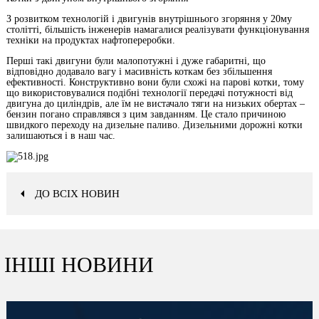
З розвитком технологій і двигунів внутрішнього згоряння у 20му
столітті, більшість інженерів намагалися реалізувати функціонування
техніки на продуктах нафтопереробки.
Перші такі двигуни були малопотужні і дуже габаритні, що
відповідно додавало вагу і масивність коткам без збільшення
ефективності. Конструктивно вони були схожі на парові котки, тому
що використовувалися подібні технології передачі потужності від
двигуна до циліндрів, але їм не вистачало тяги на низьких обертах –
бензин погано справлявся з цим завданням. Це стало причиною
швидкого переходу на дизельне паливо. Дизельними дорожні котки
залишаються і в наш час.
ДО ВСІХ НОВИН
ІНШІ НОВИНИ