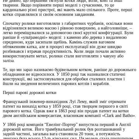
Не дивно, що першими тягнули котки люди, воли, коні та інші
тварини. Якщо порівняти перші моделі з сучасними, то це
кардинально різні пристрої, які мають мало спільного. Проте, перші
котки справлялися зі своїм основним завданням.
Спочатку ролики виготовляли з габаритних чурбанів, оскільки вони
відрізнялися великою масою і рівною поверхнею, а найголовніше, –
легко переміщувалися за допомогою своєї круглої конфігурації. Були
раніше й «ультрамодні» моделі: з каменю або дерева з видаленою
серединою, куди засипали щебінь. Камінь служив вагомим
обтяженням катка, але в процесі експлуатації він дуже швидко
розбивався і втрачав продуктивність. Коли люди почали активно
використовувати метал, ролики стали виготовляти з чавуну або
заліза.
Те, що ми зараз називаємо будівельним котком, раніше до дорожнього
обладнання не відносилося. У 1850 році так називалися статичні
конструкції, які застосовувалися для обробки сталевих пластин і
йшли на зведення величезних парових котлів і кораблів.
Перші парові дорожні котки
Французький інженер-винахідник Луї Лему, який зміг отримати
патент на винахід котка у 1859 році, став творцем першого в світі
парового котка. Однак вже в 1863 році він продав патент на котки
двом англійським комерсантам, власникам компанії «Clark and Batho».
У 1866 році компанія “Евелінг-Портер” випустила перший в Англії
дорожній коток. Його трамбувальний ролик був розташований у
задній частині, загальна вага становила 20 тонн, а потужність
двигуна була всього 12-ть кінських сил. Ця модель стала прототипом