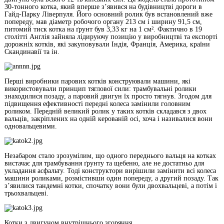
30-тонного котка, який вперше з’явився на будівництві дороги в
Гайд-Парку Ліверпуля. Його основний ролик був встановлений вже
попереду, мав діаметр робочого органу 213 см і ширину 91,5 см,
питомий тиск котка на ґрунт був 3,33 кг на 1 см². Фактично в 19
столітті Англія зайняла лідируючу позицію у виробництві та експорті
дорожніх котків, які закуповували Індія, Франція, Америка, країни
Скандинавії та ін.
Перші виробники парових котків конструювали машини, які
використовували принцип тяглової сили: трамбувальні ролики
знаходилися позаду, а паровий двигун їх просто тягнув. Згодом для
підвищення ефективності передні колеса замінили головним
роликом. Передній великий ролик у таких котків складався з двох
вальців, закріплених на одній керованій осі, хоча і називалися вони
одновальцевими.
Незабаром стало зрозумілим, що одного переднього вальця на котках
вистачає для трамбування ґрунту та щебеню, але не достатньо для
укладання асфальту. Тоді конструктори вирішили замінити всі колеса
машини роликами, розмістивши один попереду, а другий позаду. Так
з’явилися тандемні котки, спочатку вони були двохвальцеві, а потім і
трьохвальцеві.
Котки з двигуном внутрішнього згоряння