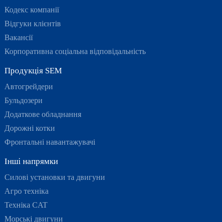
Кодекс компанії
Відгуки клієнтів
Вакансії
Корпоративна соціальна відповідальність
Продукція SEM
Автогрейдери
Бульдозери
Додаткове обладнання
Дорожні котки
Фронтальні навантажувачі
Інші напрямки
Силові установки та двигуни
Агро техніка
Техніка CAT
Морські двигуни