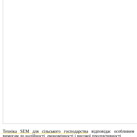
Техніка SEM для сільського господарства
відповідає особливим
вимогам до надійності, економічності і високої продуктивності.