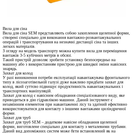
Вила для сіна
Вила для сіна SEM представляють собою захоплення щелепної форми,
створені спеціально для виконання вантажно-розвантажувальних
операцій і транспортування на незначні дистанції сіна та інших
легких матеріалів.
З огляду на модель транспорту можна купити вила для переміщення
вантажів 3-5 кубічних метрів в обсязі.
Такий пристрій дозволяє зробити установку безпосередньо на
машину або з використанням пристрою для швидкої зміни навісних
знарядь.
Захват для колод
У разі виникнення потреби експлуатації навантажувача фронтального
типу в лісозаготівельній галузі дуже важливо придбати захват для
колод, який суттєво підвищує продуктивність навантажувальних і
транспортних маніпуляцій.
Захват для колод є навісним обладнання спеціалізованого виду, яке
приводиться в дію гідравлікою машини. Даний інструмент є
незамінним елементом при навантаженні лісу та здатний ефективно
використовуватися для контакту з іншими вантажами циліндричної
форми.
Захват для труб
Захват для труб SEM – додаткове навісне обладнання щелепної
форми, виготовлене спеціально для контакту з металевими трубами.
Даний вид допоміжних систем може бути встановлений як на