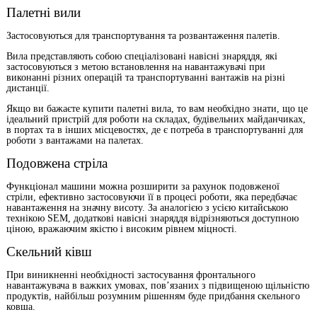
Палетні вили
Застосовуються для транспортування та розвантаження палетів.
Вила представляють собою спеціалізовані навісні знаряддя, які
застосовуються з метою встановлення на навантажувачі при
виконанні різних операцій та транспортуванні вантажів на різні
дистанції.
Якщо ви бажаєте купити палетні вила, то вам необхідно знати, що це
ідеальний пристрій для роботи на складах, будівельних майданчиках,
в портах та в інших місцевостях, де є потреба в транспортуванні для
роботи з вантажами на палетах.
Подовжена стріла
Функціонал машини можна розширити за рахунок подовженої
стріли, ефективно застосовуючи її в процесі роботи, яка передбачає
навантаження на значну висоту. За аналогією з усією китайською
технікою SEM, додаткові навісні знаряддя відрізняються доступною
ціною, вражаючим якістю і високим рівнем міцності.
Скельний ківш
При виникненні необхідності застосування фронтального
навантажувача в важких умовах, пов’язаних з підвищеною щільністю
продуктів, найбільш розумним рішенням буде придбання скельного
ковша.