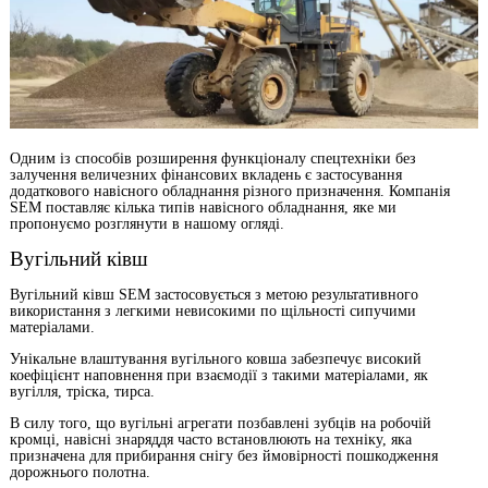
Одним із способів розширення функціоналу спецтехніки без
залучення величезних фінансових вкладень є застосування
додаткового навісного обладнання різного призначення. Компанія
SEM поставляє кілька типів навісного обладнання, яке ми
пропонуємо розглянути в нашому огляді.
Вугільний ківш
Вугільний ківш SEM застосовується з метою результативного
використання з легкими невисокими по щільності сипучими
матеріалами.
Унікальне влаштування вугільного ковша забезпечує високий
коефіцієнт наповнення при взаємодії з такими матеріалами, як
вугілля, тріска, тирса.
В силу того, що вугільні агрегати позбавлені зубців на робочій
кромці, навісні знаряддя часто встановлюють на техніку, яка
призначена для прибирання снігу без ймовірності пошкодження
дорожнього полотна.