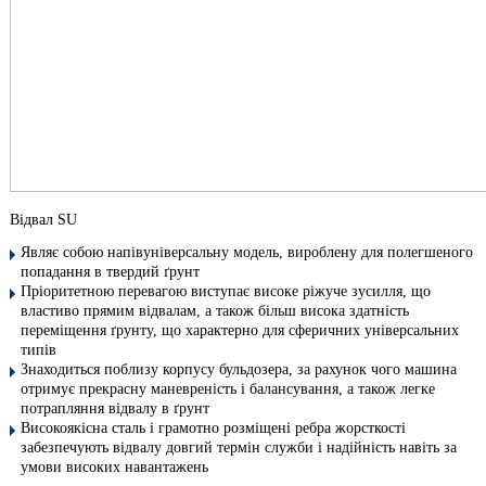
Відвал SU
Являє собою напівуніверсальну модель, вироблену для полегшеного
попадання в твердий ґрунт
Пріоритетною перевагою виступає високе ріжуче зусилля, що
властиво прямим відвалам, а також більш висока здатність
переміщення ґрунту, що характерно для сферичних універсальних
типів
Знаходиться поблизу корпусу бульдозера, за рахунок чого машина
отримує прекрасну маневреність і балансування, а також легке
потрапляння відвалу в ґрунт
Високоякісна сталь і грамотно розміщені ребра жорсткості
забезпечують відвалу довгий термін служби і надійність навіть за
умови високих навантажень