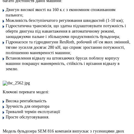
багато достоїнств даної машини:
Двигун високої якості на 160 к.с з економним споживанням
пального;
Можливість безступінчатого регулювання швидкостей (1-10 км);
Гідростатична трансмісія, що здатна підлаштовувати потужність і
оберти двигуна під навантаження в автоматичному режимі,
заощаджуючи пальне і збільшуючи продуктивність бульдозера;
Гідронасоси та гідродвигуни RexRoth, робочий об’єм яких змінний,
тягове зусилля досягає 280 кН, що сприяє зростанню потужності,
поліпшенню маневреності машини;
Встановлення відвалу на штовхаючих брусах поблизу корпусу
машини покращує маневреність, стійкість і врізання відвалу в
землю.
Ключові переваги моделі:
Висока рентабельність
Зручність для оператора
Тривалий термін експлуатації
Просте обслуговування.
Модель бульдозера SEM 816 компанія випускає з гусеницями двох