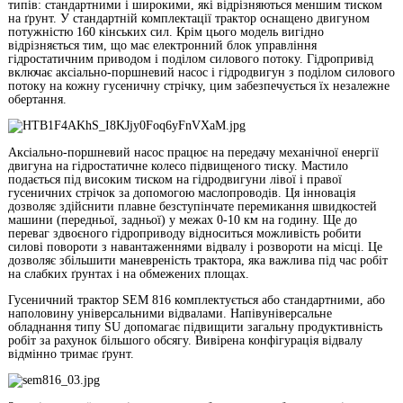
типів: стандартними і широкими, які відрізняються меншим тиском
на ґрунт. У стандартній комплектації трактор оснащено двигуном
потужністю 160 кінських сил. Крім цього модель вигідно
відрізняється тим, що має електронний блок управління
гідростатичним приводом і поділом силового потоку. Гідропривід
включає аксіально-поршневий насос і гідродвигун з поділом силового
потоку на кожну гусеничну стрічку, цим забезпечується їх незалежне
обертання.
Аксіально-поршневий насос працює на передачу механічної енергії
двигуна на гідростатичне колесо підвищеного тиску. Мастило
подається під високим тиском на гідродвигуни лівої і правої
гусеничних стрічок за допомогою маслопроводів. Ця інновація
дозволяє здійснити плавне безступінчате перемикання швидкостей
машини (передньої, задньої) у межах 0-10 км на годину. Ще до
переваг здвоєного гідроприводу відноситься можливість робити
силові повороти з навантаженнями відвалу і розвороти на місці. Це
дозволяє збільшити маневреність трактора, яка важлива під час робіт
на слабких ґрунтах і на обмежених площах.
Гусеничний трактор SEM 816 комплектується або стандартними, або
наполовину універсальними відвалами. Напівуніверсальне
обладнання типу SU допомагає підвищити загальну продуктивність
робіт за рахунок більшого обсягу. Вивірена конфігурація відвалу
відмінно тримає ґрунт.