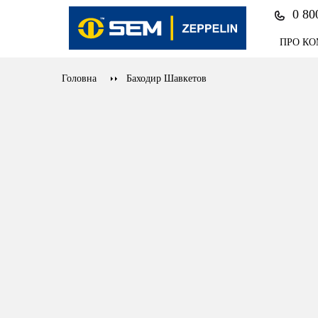
0 80
ПРО К
Головна
Баходир Шавкетов