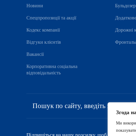
Новини
Бульдозе
Спецпропозиції та акції
Додатков
Кодекс компанії
Дорожні 
Відгуки клієнтів
Фронталь
Вакансії
Корпоративна соціальна
відповідальність
Згода н
Ми викорис
показувати
Підпишіться на нашу розсилку, щоб бути в курсі 