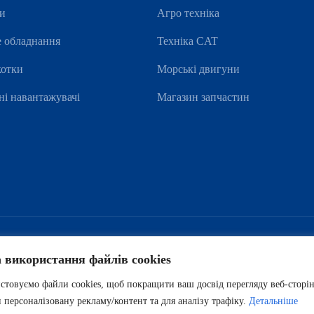
ри
Агро техніка
е обладнання
Техніка CAT
котки
Морські двигуни
ні навантажувачі
Магазин запчастин
а використання файлів cookies
товуємо файли cookies, щоб покращити ваш досвід перегляду веб-сторін
 персоналізовану рекламу/контент та для аналізу трафіку.
Детальніше
всіх новин: