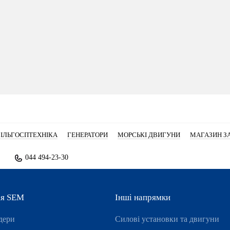
ІЛЬГОСПТЕХНІКА
ГЕНЕРАТОРИ
МОРСЬКІ ДВИГУНИ
МАГАЗИН З
044 494-23-30
ія SEM
Інші напрямки
дери
Силові установки та двигуни