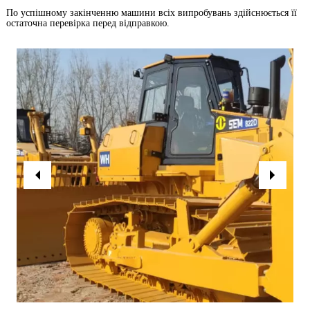
По успішному закінченню машини всіх випробувань здійснюється її
остаточна перевірка перед відправкою.