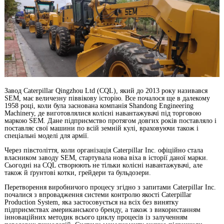
Завод Caterpillar Qingzhou Ltd (CQL), який до 2013 року називався
SEM, має величезну піввікову історію. Все почалося ще в далекому
1958 році, коли була заснована компанія Shandong Engineering
Machinery, де виготовлялися колісні навантажувачі під торговою
маркою SEM. Дане підприємство протягом довгих років поставляло і
поставляє свої машини по всій земній кулі, враховуючи також і
спеціальні моделі для армії.
Через півстоліття, коли організація Caterpillar Inc. офіційно стала
власником заводу SEM, стартувала нова віха в історії даної марки.
Сьогодні на CQL створюють не тільки колісні навантажувачі, але
також й ґрунтові котки, грейдери та бульдозери.
Перетворення виробничого процесу згідно з запитами Caterpillar Inc.
почалися з впровадження системи контролю якості Caterpillar
Production System, яка застосовується на всіх без винятку
підприємствах американського бренду, а також з використанням
інноваційних методик всього циклу процесів із залученням