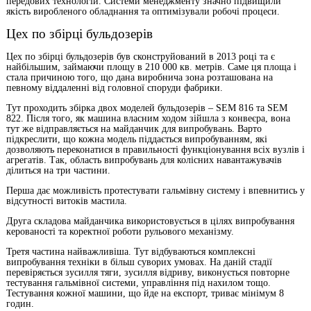
передових технологій. Системи менеджменту значно підвищили
якість виробленого обладнання та оптимізували робочі процеси.
Цех по збірці бульдозерів
Цех по збірці бульдозерів був сконструйований в 2013 році та є
найбільшим, займаючи площу в 210 000 кв. метрів. Саме ця площа і
стала причиною того, що дана виробнича зона розташована на
певному віддаленні від головної споруди фабрики.
Тут проходить збірка двох моделей бульдозерів – SEM 816 та SEM
822. Після того, як машина власним ходом зійшла з конвеєра, вона
тут же відправляється на майданчик для випробувань. Варто
підкреслити, що кожна модель піддається випробуванням, які
дозволяють переконатися в правильності функціонування всіх вузлів і
агрегатів. Так, область випробувань для колісних навантажувачів
ділиться на три частини.
Перша дає можливість протестувати гальмівну систему і впевнитись у
відсутності витоків мастила.
Друга складова майданчика використовується в цілях випробування
керованості та коректної роботи рульового механізму.
Третя частина найважливіша. Тут відбуваються комплексні
випробування техніки в більш суворих умовах. На даній стадії
перевіряється зусилля тяги, зусилля відриву, виконується повторне
тестування гальмівної системи, управління під нахилом тощо.
Тестування кожної машини, що йде на експорт, триває мінімум 8
годин.