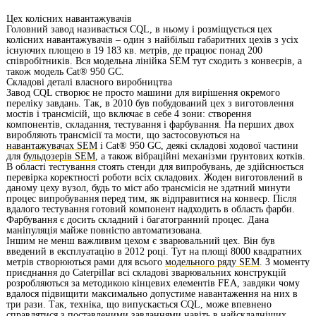
Цех колісних навантажувачів
Головний завод називається CQL, в ньому і розміщується цех
колісних навантажувачів – один з найбільш габаритних цехів з усіх
існуючих площею в 19 183 кв. метрів, де працює понад 200
співробітників. Вся модельна лінійка SEM тут сходить з конвеєрів, а
також модель Cat® 950 GC.
Складові деталі власного виробництва
Завод CQL створює не просто машини для вирішення окремого
переліку завдань. Так, в 2010 був побудований цех з виготовлення
мостів і трансмісій, що включає в себе 4 зони: створення
компонентів, складання, тестування і фарбування. На перших двох
виробляють трансмісії та мости, що застосовуються на
навантажувачах SEM
і Cat® 950 GC, деякі складові ходової частини
для
бульдозерів SEM
, а також вібраційні механізми ґрунтових котків.
В області тестування стоять стенди для випробувань, де здійснюється
перевірка коректності роботи всіх складових. Жоден виготовлений в
даному цеху вузол, будь то міст або трансмісія не здатний минути
процес випробування перед тим, як відправитися на конвеєр. Після
вдалого тестування готовий компонент надходить в область фарби.
Фарбування є досить складний і багатогранний процес. Дана
маніпуляція майже повністю автоматизована.
Іншим не менш важливим цехом є зварювальний цех. Він був
введений в експлуатацію в 2012 році. Тут на площі 8000 квадратних
метрів створюються рами для всього
модельного ряду SEM
. З моменту
приєднання до Caterpillar всі складові зварювальних конструкцій
розробляються за методикою кінцевих елементів FEA, завдяки чому
вдалося підвищити максимально допустиме навантаження на них в
три рази. Так, техніка, що випускається CQL, може впевнено
справлятися з поставленими завданнями навіть в найскладніших