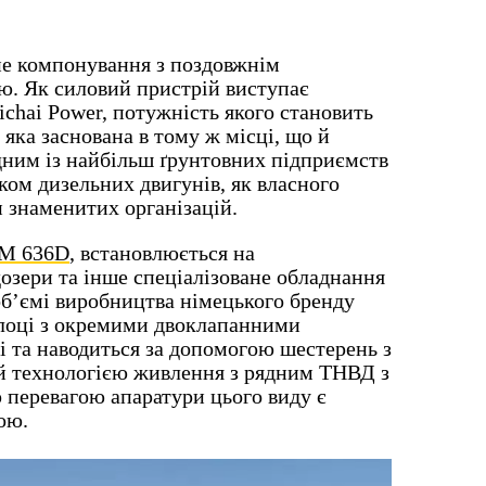
е компонування з поздовжнім
ю. Як силовий пристрій виступає
hai Power, потужність якого становить
 яка заснована в тому ж місці, що й
одним із найбільш ґрунтовних підприємств
ком дизельних двигунів, як власного
и знаменитих організацій.
M 636D
, встановлюється на
озери та інше спеціалізоване обладнання
 об’ємі виробництва німецького бренду
блоці з окремими двоклапанними
і та наводиться за допомогою шестерень з
ий технологією живлення з рядним ТНВД з
перевагою апаратури цього виду є
ою.