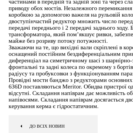
частинами в передній та задній зоні та через сл
приводу обох мостів. Незалежного перемикання
коробкою за допомогою важеля на рульовій кол
двоступінчастий редуктор множить число переда
передачі переднього і 2 передачі заднього ходу.
трансформатора, який пом’якшує ривки, забезп
майже без розриву потоку потужності.
Зважаючи на те, що вихідні вали скріплені в ко
оснащений постійним бездиференціальним приво
диференціал на симетричному шасі з шарнірно-
фронтальні та задні колеса по окремому з бортів
радіусу та пробуксовки з функціонуванням пара
Провідні мости банджо з редукторами основних
636D поставляються Meritor. Обидва пристрої од
відсутні. Складання напіврам дає можливість о
напівосями. Складання напіврам досягається дв
керування керма є гідростатичним.
ДО ВСІХ НОВИН