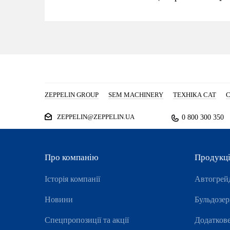
ZEPPELIN GROUP
SEM MACHINERY
ТЕХНІКА CAT
С
ZEPPELIN@ZEPPELIN.UA
0 800 300 350
Про компанію
Продукц
Історія компанії
Автогрей
Новини
Бульдозе
Спецпропозиції та акції
Додатков