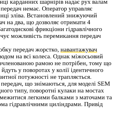
анці карданних шарнірів надає рух валам
 передач немає. Оператор управляє
онці зліва. Встановлений знижуючий
ч на два, що дозволяє отримати 4
 Багатодискові фрикціони гідравлічного
ечує можливість перемикання передач
робку передач жорстко,
навантажувач
дом на всі колеса. Однак міжосьовий
зчленованою рамою не потрібен, тому що
 йдуть у поворотах у колії ідентичного
зитної потужності не трапляється.
 передач, що знімаються, для моделі SEM
ного типу, поворотні кулаки на мостах
бмежитися легкими балками з маточами та
ома гідравлічними циліндрами. Привід