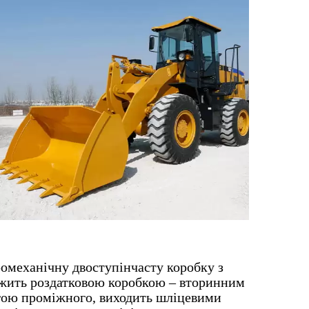
ромеханічну двоступінчасту коробку з
ужить роздатковою коробкою – вторинним
огою проміжного, виходить шліцевими