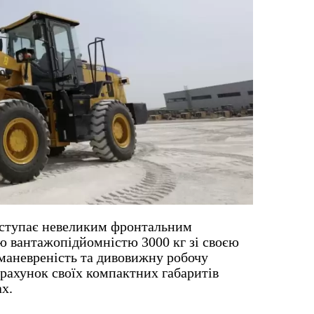
иступає невеликим фронтальним
ю вантажопідйомністю 3000 кг зі своєю
маневреність та дивовижну робочу
 рахунок своїх компактних габаритів
х.