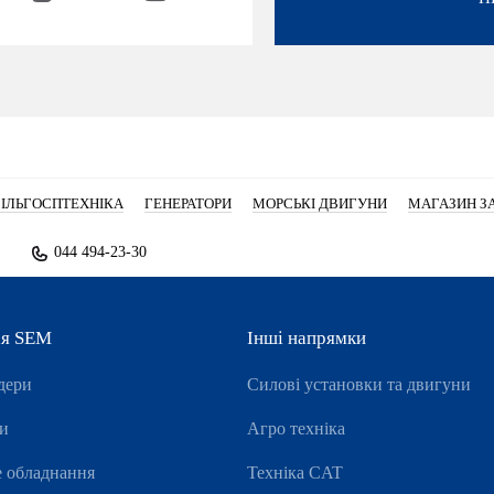
ІЛЬГОСПТЕХНІКА
ГЕНЕРАТОРИ
МОРСЬКІ ДВИГУНИ
МАГАЗИН З
044 494-23-30
ія SEM
Інші напрямки
дери
Силові установки та двигуни
ри
Агро техніка
е обладнання
Техніка CAT