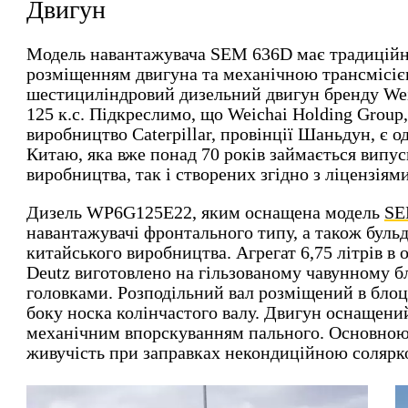
Двигун
Модель навантажувача SEM 636D має традиційн
розміщенням двигуна та механічною трансмісіє
шестициліндровий дизельний двигун бренду Weic
125 к.с. Підкреслимо, що Weichai Holding Group,
виробництво Caterpillar, провінції Шаньдун, є 
Китаю, яка вже понад 70 років займається випус
виробництва, так і створених згідно з ліцензіям
Дизель WP6G125E22, яким оснащена модель
SE
навантажувачі фронтального типу, а також бульд
китайського виробництва. Агрегат 6,75 літрів в
Deutz виготовлено на гільзованому чавунному 
головками. Розподільний вал розміщений в блоц
боку носка колінчастого валу. Двигун оснащен
механічним впорскуванням пального. Основною 
живучість при заправках некондиційною солярк