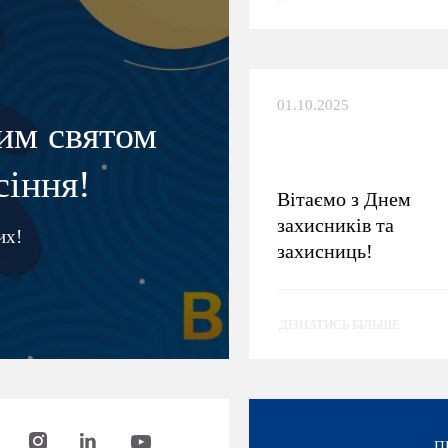
01.10.2025
лим святом
сіння!
Вітаємо з Днем
захисників та
их!
захисниць!
ДІЗНАТИСЬ БІЛЬШЕ
П