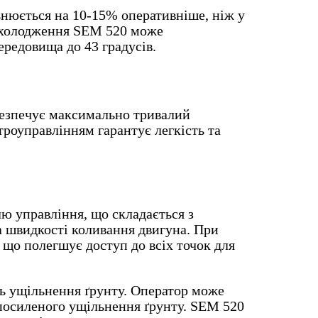
ьнюється на 10-15% оперативніше, ніж у
 охолодження SEM 520 може
редовища до 43 градусів.
абезпечує максимально тривалий
троуправлінням гарантує легкість та
ю управління, що складається з
а швидкості коливання двигуна. При
 що полегшує доступ до всіх точок для
ь ущільнення ґрунту. Оператор може
посиленого ущільнення ґрунту. SEM 520