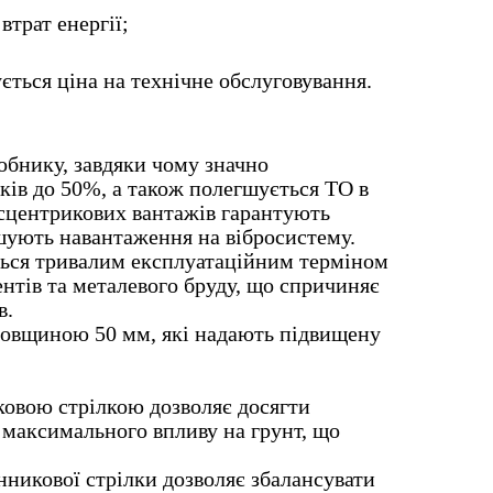
трат енергії;
ється ціна на технічне обслуговування.
обнику, завдяки чому значно
ів до 50%, а також полегшується ТО в
сцентрикових вантажів гарантують
шують навантаження на вібросистему.
ться тривалим експлуатаційним терміном
нтів та металевого бруду, що спричиняє
в.
товщиною 50 мм, які надають підвищену
ковою стрілкою дозволяє досягти
 максимального впливу на грунт, що
никової стрілки дозволяє збалансувати