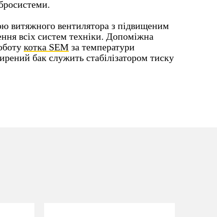
ібросистеми.
гою витяжного вентилятора з підвищеним
ення всіх систем техніки. Допоміжна
роботу
котка SEM
за температури
ирений бак служить стабілізатором тиску