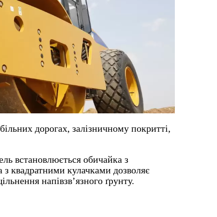
ільних дорогах, залізничному покритті,
ель встановлюється обичайка з
а з квадратними кулачками дозволяє
ільнення напівзв’язного ґрунту.