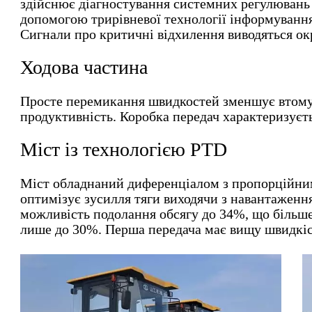
здійснює діагностування системних регулювань 
допомогою трирівневої технології інформування
Сигнали про критичні відхилення виводяться ок
Ходова частина
Просте перемикання швидкостей зменшує втому 
продуктивність. Коробка передач характеризуєт
Міст із технологією PTD
Міст обладнаний диференціалом з пропорційни
оптимізує зусилля тяги виходячи з навантаженн
можливість подолання обсягу до 34%, що більше
лише до 30%. Перша передача має вищу швидкіс