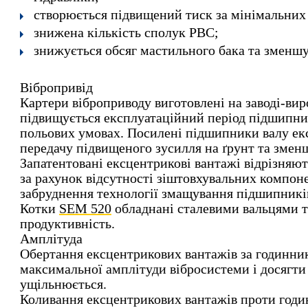
створюється підвищений тиск за мінімальних в
знижена кількість сполук РВС;
знижується обсяг мастильного бака та зменшу
Вібропривід
Картери віброприводу виготовлені на заводі-вир
підвищується експлуатаційний період підшипник
польових умовах. Посилені підшипники валу ек
передачу підвищеного зусилля на ґрунт та змен
Запатентовані ексцентрикові вантажі відрізняю
за рахунок відсутності зіштовхувальних компоне
забруднення технології змащування підшипникі
Котки
SEM 520
обладнані сталевими вальцями 
продуктивність.
Амплітуда
Обертання ексцентрикових вантажів за годинни
максимальної амплітуди вібросистеми і досягти
ущільнюється.
Коливання ексцентрикових вантажів проти годин