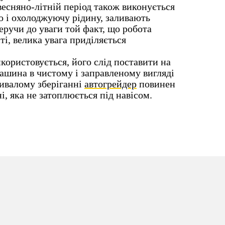
 весняно-літній період також виконується
о і охолоджуючу рідину, заливають
еручи до уваги той факт, що робота
ті, велика увага приділяється
користовується, його слід поставити на
машина в чистому і заправленому вигляді
ривалому зберіганні
автогрейдер
повинен
, яка не затоплюється під навісом.