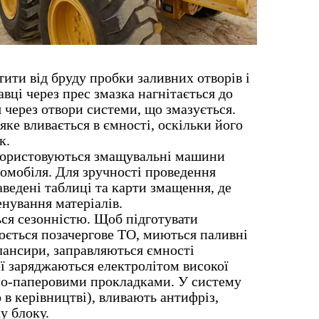
ити від бруду пробки заливних отворів і
вці через прес змазка нагнітається до
 через отвори системи, що змазується.
яке вливається в ємності, оскільки його
к.
користовуються змащувальні машини
томобіля. Для зручності проведення
аведені таблиці та карти змащення, де
нування матеріалів.
ся сезонністю. Щоб підготувати
юється позачергове ТО, миються паливні
алансири, заправляються ємності
ї заряджаються електролітом високої
но-паперовими прокладками. У систему
 в керівництві), вливають антифріз,
у блоку.