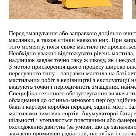
Перед змащування або заправкою доцільно очист
маслянки, а також стінки навколо них. При запра
того моменту, поки свіже мастило не проявиться
Необхідно уважно відстежувати рівень мастила, 
надлишок завдає точно таку ж шкоду, як і недолі
З метою прискорення цього процесу широко ви
пересувного типу – заправки мастила на базі ав
мастильних робіт в керівництві з експлуатації н
вказують точки і періодичність змащення, найме
Специфіка сезонного обслуговування визначаєть
обладнання до осінньо-зимового періоду здійсн
баки і картери коробки передач, задній міст і б
мастилами зимових сортів. Акумуляторні батаре
щільності і утепляються повстяними або фанер
охолодження двигуна (за умови, що це зазначено
завчасно промивши радіатори, патрубки і сорочк