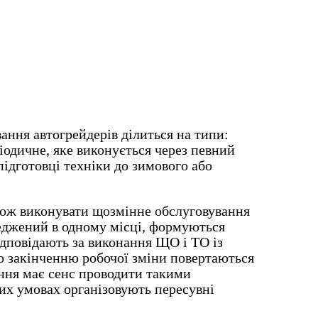
вання автогрейдерів ділиться на типи:
іодичне, яке виконується через певний
ідготовці техніки до зимового або
акож виконувати щозмінне обслуговування
еджений в одному місці, формуються
ідповідають за виконання ЩО і ТО із
по закінченню робочої зміни повертаються
ання має сенс проводити такими
их умовах організовують пересувні