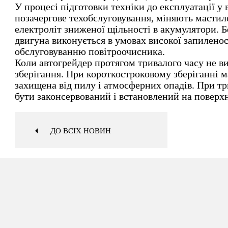
У процесі підготовки техніки до експлуатації у
позачергове техобслуговування, міняють мастил
електроліт зниженої щільності в акумулятори. Б
двигуна виконується в умовах високої запиленос
обслуговуванню повітроочисника.
Коли автогрейдер протягом тривалого часу не ви
зберігання. При короткостроковому зберіганні 
захищена від пилу і атмосферних опадів. При т
бути законсервований і встановлений на поверхні
ДО ВСІХ НОВИН