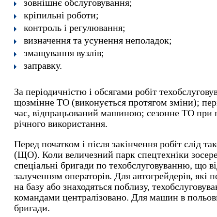
зовнішнє обслуговування;
кріпильні роботи;
контроль і регулювання;
визначення та усунення неполадок;
змащування вузлів;
заправку.
За періодичністю і обсягами робіт техобслугову
щозмінне ТО (виконується протягом зміни); пер
час, відпрацьований машиною; сезонне ТО при п
річного використання.
Перед початком і після закінчення робіт слід т
(ЩО). Коли величезний парк спецтехніки зосер
спеціальні бригади по техобслуговуванню, що в
залученням операторів. Для автогрейдерів, які 
на базу або знаходяться поблизу, техобслуговув
командами централізовано. Для машин в польов
бригади.