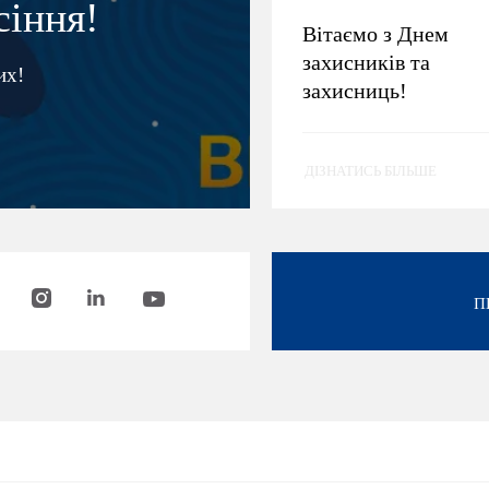
сіння!
Вітаємо з Днем
захисників та
их!
захисниць!
ДІЗНАТИСЬ БІЛЬШЕ
П