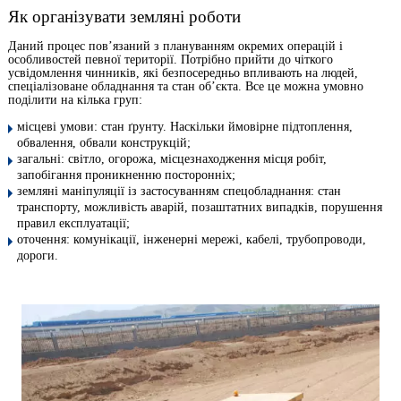
Як організувати земляні роботи
Даний процес пов’язаний з плануванням окремих операцій і
особливостей певної території. Потрібно прийти до чіткого
усвідомлення чинників, які безпосередньо впливають на людей,
спеціалізоване обладнання та стан об’єкта. Все це можна умовно
поділити на кілька груп:
місцеві умови: стан ґрунту. Наскільки ймовірне підтоплення,
обвалення, обвали конструкцій;
загальні: світло, огорожа, місцезнаходження місця робіт,
запобігання проникненню посторонніх;
земляні маніпуляції із застосуванням спецобладнання: стан
транспорту, можливість аварій, позаштатних випадків, порушення
правил експлуатації;
оточення: комунікації, інженерні мережі, кабелі, трубопроводи,
дороги.