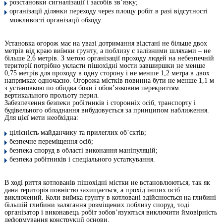
розстановки сигналізації і засобів зв’язку;
організації ділянки переходу через площу робіт в разі відсутності
можливості організації обходу.
Установка огорож має на увазі дотримання відстані не більше двох
метрів від краю виїмки ґрунту, а поблизу с залізними шляхами – не
більше 2,6 метрів. З метою організації проходу людей на небезпечній
території потрібно укласти пішохідні мости завширшки не менше
0,75 метрів для проходу в одну сторону і не менше 1,2 метра в двох
напрямках одночасно. Огорожа містків повинна бути не менше 1,1 м
з установкою по обидва боки і обов’язковим перекриттям
вертикального прольоту перил.
Забезпечення безпеки робітників і сторонніх осіб, транспорту і
будівельного обладнання вибудовується за принципом наближення.
Для цієї мети необхідна:
цілісність майданчику та прилеглих об’єктів;
безпечне переміщення осіб;
безпека споруд в області виконання маніпуляцій;
безпека робітників і спеціального устаткування.
В ході риття котлованів пішохідні містки не встановлюються, так як
дана територія повністю захищається, а прохід інших осіб
виключений. Коли виїмка ґрунту в котловані здійснюється на глибині
більшій глибини залягання розміщених поблизу споруд, тоді
організатор і виконавець робіт зобов’язуються виключити ймовірність
деформування конструкції основи.