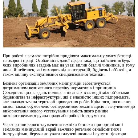
При роботі з землею потрібно приділяти максимальну увагу безпеці
та охороні праці. Особливість даної сфери така, що здійснення будь-
яких виробничих завдань має на увазі вплив безлічі чинників, в тому
числі й небезпек, які виходять від конструкцій, будівель і об’єктів, а
також впливу експлуатованої спеціалізованої техніки.
Безпека організації земляних маніпуляцій забезпечується
дотриманням величезного переліку нормативів і принципів.
Складність цих завдань полягає в нюансах взаємодії між об’єктами
будівництва та інфраструктури, які є власністю інших підприємств,
але знаходяться на території проведення робіт. Крім того, посилення
вимог також обумовлено безперебійною механізацією і залученням до
використання нового устаткування замість якого раніше
використовувався ручна праця або робочі інструменти.
Через розширеного тлумачення техніки безпеки при організації
земляних маніпуляцій вкрай важливо ретельно ознайомитися з
інструкціями, беручи до уваги галузеві нюанси і супутні фактори.