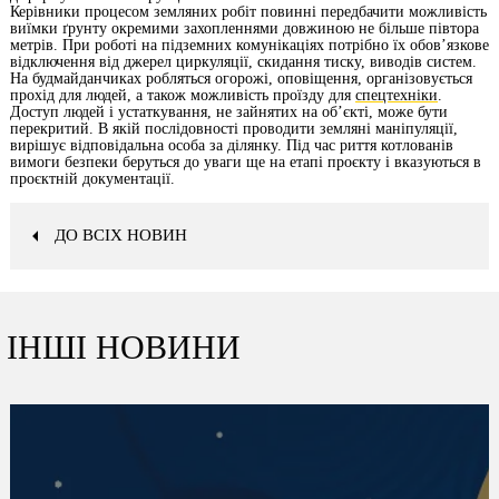
Керівники процесом земляних робіт повинні передбачити можливість
виїмки ґрунту окремими захопленнями довжиною не більше півтора
метрів. При роботі на підземних комунікаціях потрібно їх обов’язкове
відключення від джерел циркуляції, скидання тиску, виводів систем.
На будмайданчиках робляться огорожі, оповіщення, організовується
прохід для людей, а також можливість проїзду для
спецтехніки
.
Доступ людей і устаткування, не зайнятих на об’єкті, може бути
перекритий. В якій послідовності проводити земляні маніпуляції,
вирішує відповідальна особа за ділянку. Під час риття котлованів
вимоги безпеки беруться до уваги ще на етапі проєкту і вказуються в
проєктній документації.
ДО ВСІХ НОВИН
ІНШІ НОВИНИ