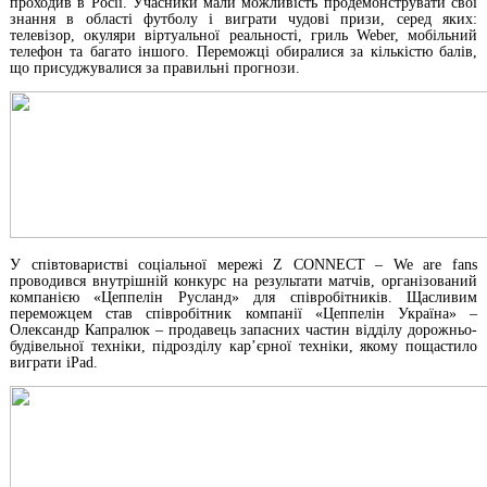
проходив в Росії.
Учасники мали можливість продемонструвати свої
знання в області футболу і виграти чудові призи, серед яких:
телевізор, окуляри віртуальної реальності, гриль Weber, мобільний
телефон та багато іншого. Переможці обиралися за кількістю балів,
що присуджувалися за правильні прогнози.
У співтоваристві соціальної мережі Z CONNECT – We are fans
проводився внутрішній конкурс на результати матчів, організований
компанією «Цеппелін Русланд» для співробітників. Щасливим
переможцем став співробітник компанії «Цеппелін Україна» –
Олександр Капралюк – продавець запасних частин відділу дорожньо-
будівельної техніки, підрозділу кар’єрної техніки, якому пощастило
виграти iPad.