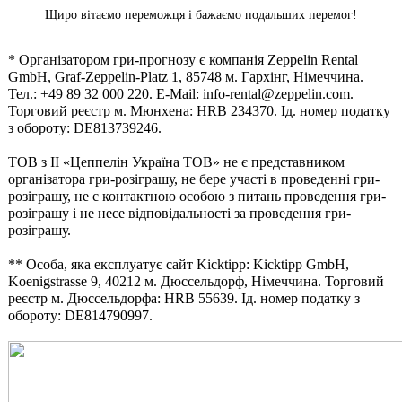
Щиро вітаємо переможця і бажаємо подальших перемог!
* Організатором гри-прогнозу є компанія Zeppelin Rental
GmbH, Graf-Zeppelin-Platz 1, 85748 м. Гархінг, Німеччина.
Тел.: +49 89 32 000 220. E-Mail:
info-rental@zeppelin.com
.
Торговий реєстр м. Мюнхена: HRB 234370. Ід. номер податку
з обороту: DE813739246.
ТОВ з ІІ «Цеппелін Україна ТОВ» не є представником
організатора гри-розіграшу, не бере участі в проведенні гри-
розіграшу, не є контактною особою з питань проведення гри-
розіграшу і не несе відповідальності за проведення гри-
розіграшу.
** Особа, яка експлуатує сайт Kicktipp: Kicktipp GmbH,
Koenigstrasse 9, 40212 м. Дюссельдорф, Німеччина. Торговий
реєстр м. Дюссельдорфа: HRB 55639. Ід. номер податку з
обороту: DE814790997.