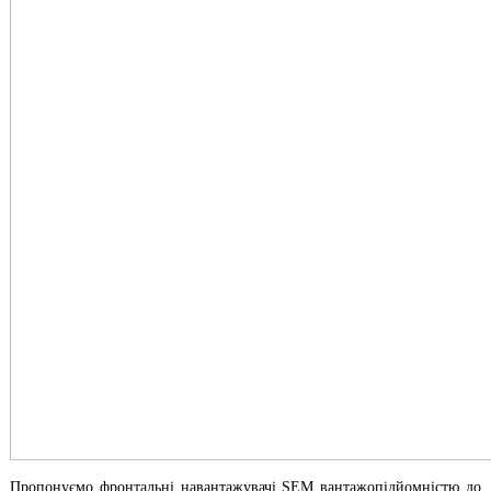
Пропонуємо фронтальні навантажувачі SEM вантажопідйомністю до