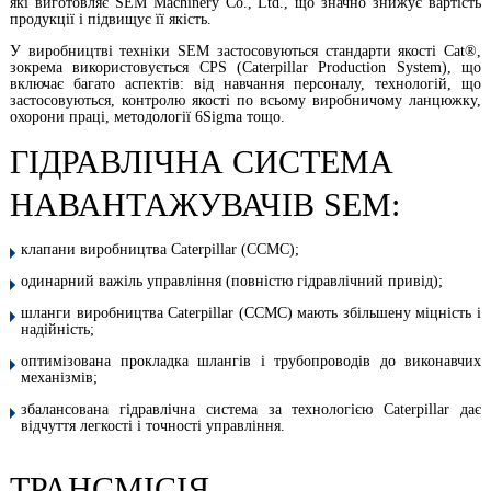
які виготовляє SEM Machinery Co., Ltd., що значно знижує вартість
продукції і підвищує її якість.
У виробництві техніки SEM застосовуються стандарти якості Cat®,
зокрема використовується CPS (Caterpillar Production System),
що
включає багато аспектів: від навчання персоналу, технологій, що
застосовуються, контролю якості по всьому виробничому ланцюжку,
охорони праці, методології 6Sigma тощо.
ГІДРАВЛІЧНА СИСТЕМА
НАВАНТАЖУВАЧІВ SEM:
клапани виробництва Caterpillar (CCMC);
одинарний важіль управління (повністю гідравлічний привід);
шланги виробництва Caterpillar (CCMC) мають збільшену міцність і
надійність;
оптимізована прокладка шлангів і трубопроводів до виконавчих
механізмів;
збалансована гідравлічна система за технологією Caterpillar дає
відчуття легкості і точності управління.
ТРАНСМІСІЯ