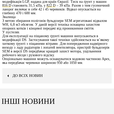
модифікація LGP, надана для країн Євразії. Тиск на ґрунт у машин
816 D
становить 31,5 кПа, у
822 D
– 39 кПа. Разом з тим гусеничний
ланцюг включає в себе 42 і 45 черевиків. Відвал опускається на
глибину 470 і 600 мм.
Звалища
З метою збирання полігонів бульдозери SEM агрегатовані відвалом
WH, 6,8 м3 обсягом. У даній версії техніка оснащена захистом
опорних котків і кінцевої передачі від проникнення сміття.
У пустелях
Для експлуатації на піщаному ґрунті машини випускаються в
модифікації DS. Застосування такої техніки здійснюється на м’якому
хиткому ґрунті з піщаними вітрами. Для попередження надмірного
виходу з ладу радіаторів і лопатей вентилятора, пристрій бульдозерів
SEM в версії DS передбачає кращий захист мотора, ущільнення
робочого місця і рухового відсіку.
Опціонально машини можуть оснащуватися ходовою частиною Apex,
яка передбачає черевики шириною 950 або 1050 мм.
ДО ВСІХ НОВИН
ІНШІ НОВИНИ