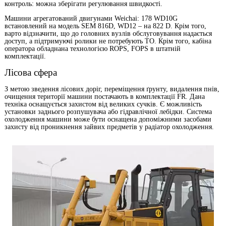
контроль: можна зберігати регулювання швидкості.
Машини агрегатований двигунами Weichai: 178 WD10G
встановлений на модель SEM 816D, WD12 – на 822 D. Крім того,
варто відзначити, що до головних вузлів обслуговування надається
доступ, а підтримуючі ролики не потребують ТО. Крім того, кабіна
оператора обладнана технологією ROPS, FOPS в штатній
комплектації.
Лісова сфера
З метою зведення лісових доріг, переміщення ґрунту, видалення пнів,
очищення території машини постачають в комплектації FR. Дана
техніка оснащується захистом від великих сучків. Є можливість
установки заднього розпушувача або гідравлічної лебідки. Система
охолодження машини може бути оснащена допоміжними засобами
захисту від проникнення зайвих предметів у радіатор охолодження.