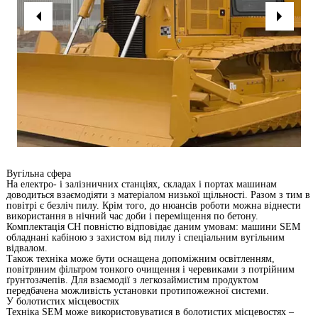
Вугільна сфера
На електро- і залізничних станціях, складах і портах машинам
доводиться взаємодіяти з матеріалом низької щільності. Разом з тим в
повітрі є безліч пилу. Крім того, до нюансів роботи можна віднести
використання в нічний час доби і переміщення по бетону.
Комплектація СН повністю відповідає даним умовам: машини SEM
обладнані кабіною з захистом від пилу і спеціальним вугільним
відвалом.
Також техніка може бути оснащена допоміжним освітленням,
повітряним фільтром тонкого очищення і черевиками з потрійним
ґрунтозачепів. Для взаємодії з легкозаймистим продуктом
передбачена можливість установки протипожежної системи.
У болотистих місцевостях
Техніка SEM може використовуватися в болотистих місцевостях –