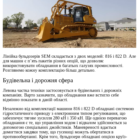
Лінійка бульдозерів SEM складається з двох моделей: 816 і 822 D. Але
для машин є п’ять пакетів різних опцій, що дозволяє
використовувати обладнання в багатьох галузях промисловості.
Розглянемо кожну комплектацію більш детально.
Будівельна і дорожня сфера
Левова частка техніки застосовується в будівельних і дорожніх
компаніях. Варто зазначити, що обладнання вже встигло себе
відмінно показати в даній області.
Незалежно від комплектації машини 816 і 822 D обладнані системою
гідростатичного приводу з електронним типом регулювання, що
забезпечує тягове зусилля 280 кН і 350 кН. Ще однією перевагою
обладнання є те, що управління ходом і відвалом здійснюється за
допомогою спеціальних джойстиків. Маневреності вдається
домогтися завдяки тому, що гусениці можуть обертатися в
противообертанні. Крім того, бульдозери обладнані опцією круїз-