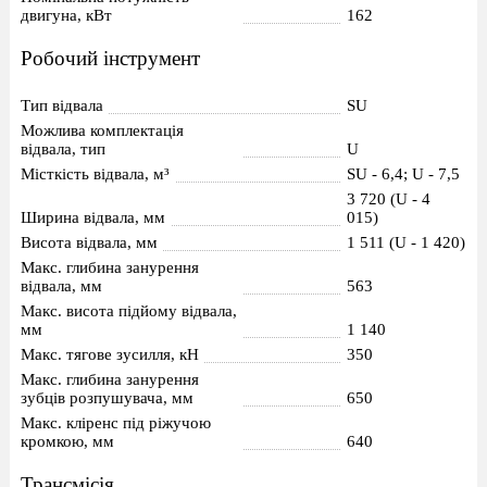
двигуна, кВт
162
Робочий інструмент
Тип відвала
SU
Можлива комплектація
відвала, тип
U
Місткість відвала, м³
SU - 6,4; U - 7,5
3 720 (U - 4
Ширина відвала, мм
015)
Висота відвала, мм
1 511 (U - 1 420)
Макс. глибина занурення
відвала, мм
563
Макс. висота підйому відвала,
мм
1 140
Макс. тягове зусилля, кН
350
Макс. глибина занурення
зубців розпушувача, мм
650
Макс. кліренс під ріжучою
кромкою, мм
640
Трансмісія