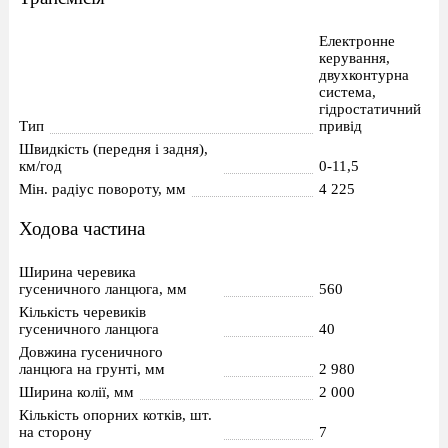
Електронне
керування,
двухконтурна
система,
гідростатичний
Тип
привід
Швидкість (передня і задня),
км/год
0-11,5
Мін. радіус повороту, мм
4 225
Ходова частина
Ширина черевика
гусеничного ланцюга, мм
560
Кількість черевиків
гусеничного ланцюга
40
Довжина гусеничного
ланцюга на грунті, мм
2 980
Ширина колії, мм
2 000
Кількість опорних котків, шт.
на сторону
7