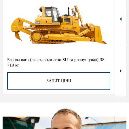
Базова вага (включаючи лезо SU та розпушувач)
38
Поту
710 кг
ЗАПИТ ЦІНИ