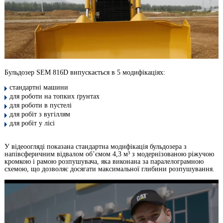
Бульдозер SEM 816D випускається в 5 модифікаціях:
стандартні машини
для роботи на топких ґрунтах
для роботи в пустелі
для робіт з вугіллям
для робіт у лісі
У відеоогляді показана стандартна модифікація бульдозера з
напівсферичним відвалом об’ємом 4,3 м³ з модернізованою ріжучою
кромкою і рамою розпушувача, яка виконана за паралелограмною
схемою, що дозволяє досягати максимальної глибини розпушування.