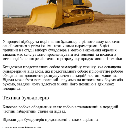
У процесі підбору та порівняння бульдозерів різного виду має сенс
ознайомитися з усіма їхніми технічними параметрами. З цієї
причини на стадії вибору бульдозера з метою виконання окремих
завдань має сенс уважно проаналізувати всі тонкощі та нюанси з
метою здійснення реалістичного розрахунку продуктивності техніки.
Бульдозери представляють собою землерийну техніку, яка оснащена
бульдозерним відвалом, які представляють собою пріоритетне робоче
обладнання, доповнене розпушувачем на задній частині машини.
Відвал може бути встановлений нерухомо на штовхаючих брусах або
рухомо, завдяки чому вдається міняти його позицію в декількох
площинах.
Техніка бульдозерів
Ключове робоче обладнання являє собою встановлений в передній
частині габаритний сталевий відвал.
Відвали для бульдозерів представлені в таких варіаціях: