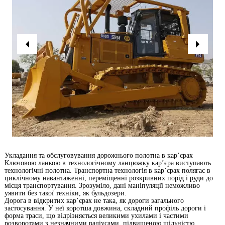
Укладання та обслуговування дорожнього полотна в кар’єрах
Ключовою ланкою в технологічному ланцюжку кар’єра виступають
технологічні полотна. Транспортна технологія в кар’єрах полягає в
циклічному навантаженні, переміщенні розкривних порід і руди до
місця транспортування. Зрозуміло, дані маніпуляції неможливо
уявити без такої техніки, як бульдозери.
Дорога в відкритих кар’єрах не така, як дороги загального
застосування. У неї коротша довжина, складний профіль дороги і
форма траси, що відрізняється великими ухилами і частими
розворотами з незначними радіусами, підвищеною щільністю