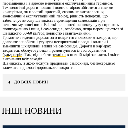
переміщення і відносно невеликим експлуатаційним терміном.
Технологічні дороги повинні повною мірою збігатися з такими
критеріями, як простий пристрій, економне виготовлення,
економічний експлуатаційний період, рівність поверхні, що
забезпечує високу швидкість переміщення самоскидів при
незначному зносі шин. Всілякі нерівності на шляху руху сприяють
пошкодженню і шин, і самоскидів, особливо, якщо переміщаються зі
швидкістю 50-60 км/год повністю завантаженими.
Грамотне зведення дорожнього покриття є ключовим заходом, що
дозволяє запобігти і усунути несприятливі погодні впливи і
зменшити шкідливий вплив на самоскиди. Дороги в кар’єрах
зводяться, обслуговуються і ремонтуються із застосуванням
бульдозерів
. Так, від роботи
техніки
в повній мірі залежить і якість
виконання всіх заходів.
Швидкість, з якою можуть працювати самоскиди, безпосередньо
залежить від якості дорожнього покриття.
ДО ВСІХ НОВИН
ІНШІ НОВИНИ