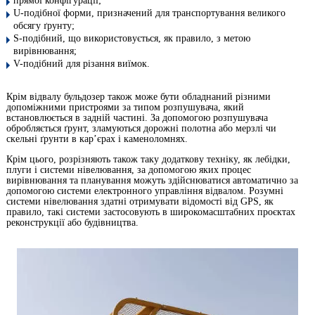
прямої конфігурації;
U-подібної форми, призначений для транспортування великого
обсягу ґрунту;
S-подібний, що використовується, як правило, з метою
вирівнювання;
V-подібний для різання виїмок.
Крім відвалу бульдозер також може бути обладнаний різними
допоміжними пристроями за типом розпушувача, який
встановлюється в задній частині. За допомогою розпушувача
обробляється ґрунт, зламуються дорожні полотна або мерзлі чи
скельні ґрунти в кар’єрах і каменоломнях.
Крім цього, розрізняють також таку додаткову техніку, як лебідки,
плуги і системи нівелювання, за допомогою яких процес
вирівнювання та планування можуть здійснюватися автоматично за
допомогою системи електронного управління відвалом. Розумні
системи нівелювання здатні отримувати відомості від GPS, як
правило, такі системи застосовують в широкомасштабних проєктах
реконструкції або будівництва.