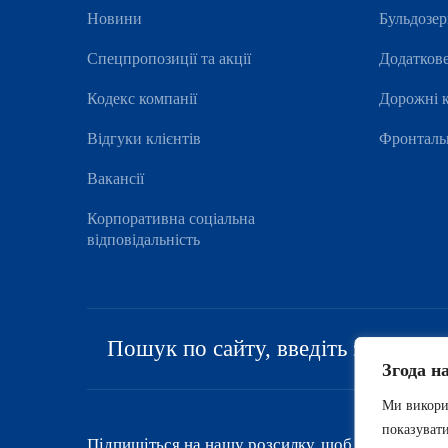
Новини
Бульдозе
Спецпропозиції та акції
Додатков
Кодекс компанії
Дорожні 
Відгуки клієнтів
Фронталь
Вакансії
Корпоративна соціальна
відповідальність
Згода н
Ми викорис
показувати
Підпишіться на нашу розсилку, щоб бути в курсі 