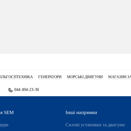
ІЛЬГОСПТЕХНІКА
ГЕНЕРАТОРИ
МОРСЬКІ ДВИГУНИ
МАГАЗИН З
044 494-23-30
ія SEM
Інші напрямки
дери
Силові установки та двигуни