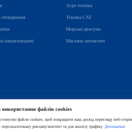
ри
Агро техніка
е обладнання
Техніка CAT
котки
Морські двигуни
ні навантажувачі
Магазин запчастин
а використання файлів cookies
товуємо файли cookies, щоб покращити ваш досвід перегляду веб-сторін
 персоналізовану рекламу/контент та для аналізу трафіку.
Детальніше
всіх новин: